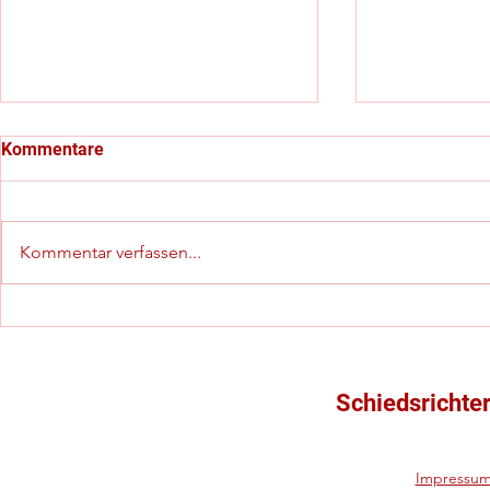
Kommentare
Kommentar verfassen...
Die Oktoberfestsitzung: Ein
Danke - Va
Abend voller Ehrungen,
und Volker!
spannenden Lehrinhalten und
Vergnügen
Schiedsrichte
Impressu