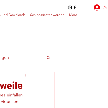
A
e und Downloads
Schiedsrichter werden
More
ungen
weile
s einfallen 
irtuellen 