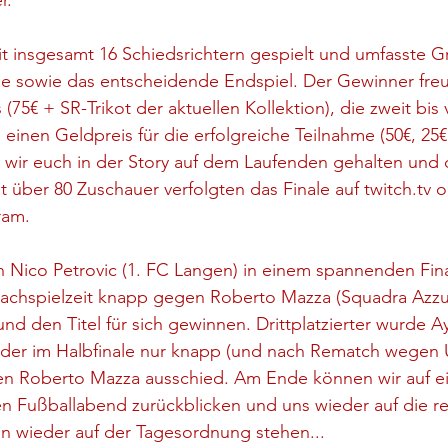
r.
it insgesamt 16 Schiedsrichtern gespielt und umfasste 
ale sowie das entscheidende Endspiel. Der Gewinner freu
 (75€ + SR-Trikot der aktuellen Kollektion), die zweit bis v
inen Geldpreis für die erfolgreiche Teilnahme (50€, 25€,
wir euch in der Story auf dem Laufenden gehalten und da
 über 80 Zuschauer verfolgten das Finale auf twitch.tv o
ram.
 Nico Petrovic (1. FC Langen) in einem spannenden Fina
Nachspielzeit knapp gegen Roberto Mazza (Squadra Azzu
und den Titel für sich gewinnen. Drittplatzierter wurde A
der im Halbfinale nur knapp (und nach Rematch wegen 
gen Roberto Mazza ausschied. Am Ende können wir auf e
en Fußballabend zurückblicken und uns wieder auf die re
nn wieder auf der Tagesordnung stehen...