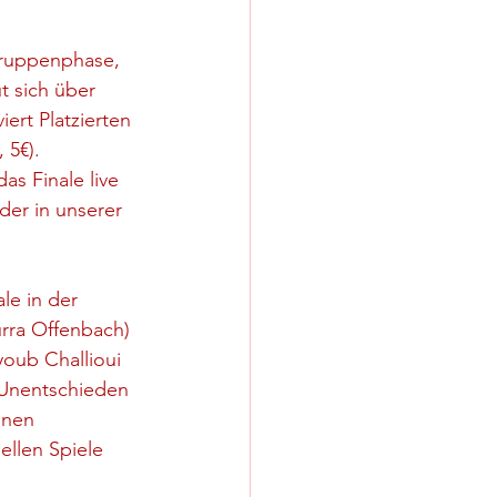
Gruppenphase, 
t sich über 
iert Platzierten 
 5€).
s Finale live 
der in unserer 
le in der 
rra Offenbach) 
youb Challioui 
Unentschieden 
inen 
ellen Spiele 