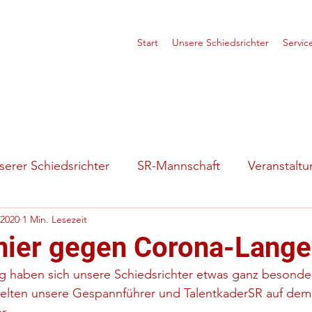
Start
Unsere Schiedsrichter
Servic
erer Schiedsrichter
SR-Mannschaft
Veranstalt
 2020
1 Min. Lesezeit
tuationen
Vorstellung
nier gegen Corona-Lange
 haben sich unsere Schiedsrichter etwas ganz besondere
ielten unsere Gespannführer und TalentkaderSR auf dem v