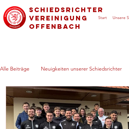
Schiedsrichter
vereinigung
Start
Unsere S
Offenbach
Alle Beiträge
Neuigkeiten unserer Schiedsrichter
Regeln & besondere Spielsituationen
Vorstell