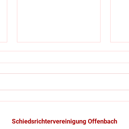
Starker vierter Platz bei der
Schi
(in)offiziellen Deutschen
bei 
Schiedsrichtermeisterschaft
Euro
und 
Schiedsrichtervereinigung Offenbach