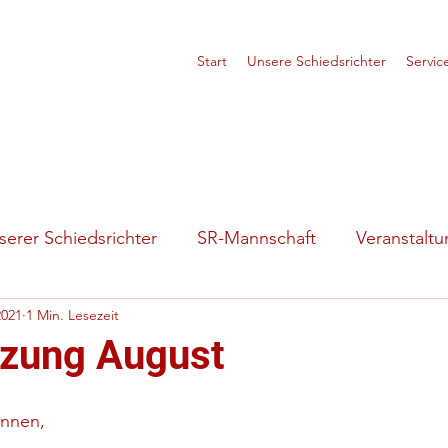
Start
Unsere Schiedsrichter
Servic
erer Schiedsrichter
SR-Mannschaft
Veranstalt
2021
1 Min. Lesezeit
tuationen
Vorstellung
itzung August
innen,