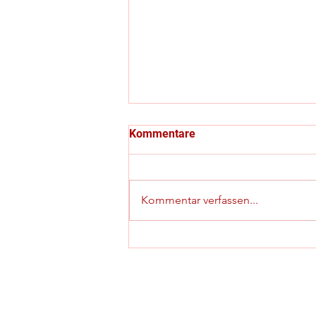
Kommentare
Kommentar verfassen...
C-Jugend-Kreispokalfinale
mit besonderem Highlight