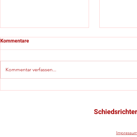
Kommentare
Kommentar verfassen...
C-Jugend-Kreispokalfinale
Starker vier
mit besonderem Highlight
(in)offiziel
Schiedsrich
Schiedsrichte
Impressu