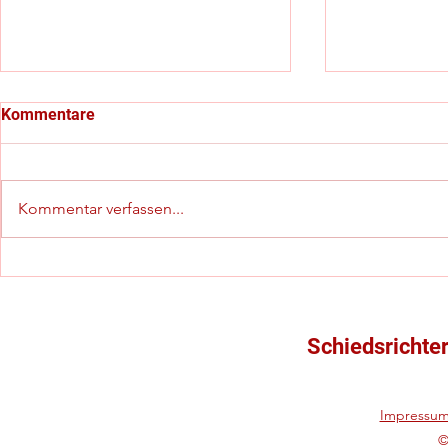
Kommentare
Kommentar verfassen...
C-Jugend-Kreispokalfinale
Starker vier
mit besonderem Highlight
(in)offiziel
Schiedsrich
Schiedsrichte
Impressu
©