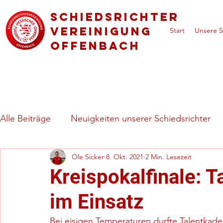
Schiedsrichter
vereinigung
Start
Unsere S
Offenbach
Alle Beiträge
Neuigkeiten unserer Schiedsrichter
Ole Sicker
8. Okt. 2021
2 Min. Lesezeit
Regeln & besondere Spielsituationen
Vorstell
Kreispokalfinale: 
im Einsatz
Bei eisigen Temperaturen durfte Talentkade