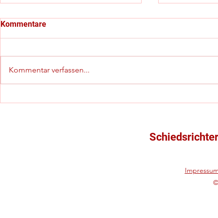
Kommentare
Kommentar verfassen...
C-Jugend-Kreispokalfinale
Starker vier
mit besonderem Highlight
(in)offiziel
Schiedsrich
Schiedsrichte
Impressu
©