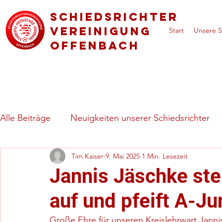
Schiedsrichter
vereinigung
Start
Unsere S
Offenbach
Alle Beiträge
Neuigkeiten unserer Schiedsrichter
Tim Kaiser
9. Mai 2025
1 Min. Lesezeit
Regeln & besondere Spielsituationen
Vorstell
Jannis Jäschke stei
auf und pfeift A-Ju
Große Ehre für unseren Kreislehrwart Jann