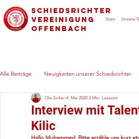
Schiedsrichter
vereinigung
Start
Unsere S
Offenbach
Alle Beiträge
Neuigkeiten unserer Schiedsrichter
Ole Sicker
4. Mai 2020
2 Min. Lesezeit
Regeln & besondere Spielsituationen
Vorstell
Interview mit Tal
Kilic
Hallo Muhammed, Bitte erzähle uns kurz etw