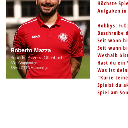
Höchste Spie
Aufgaben in
Hobbys:
Fußb
Beschreibe 
Seit wann bi
Seit wann b
Roberto Mazza
Weshalb bis
Squadra Azzurra Offenbach
Hast du ein 
SR: Gruppenliga
SRA: LOTTO Hessenliga
Was ist dein
"Kurze Lein
Spielst du a
Spiel am Son