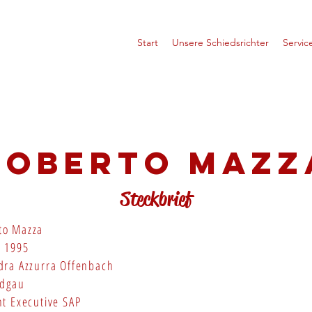
Start
Unsere Schiedsrichter
Servic
Roberto Mazz
Steckbrief
to Mazza
:
1995
ra Azzurra Offenbach
dgau
t Executive SAP