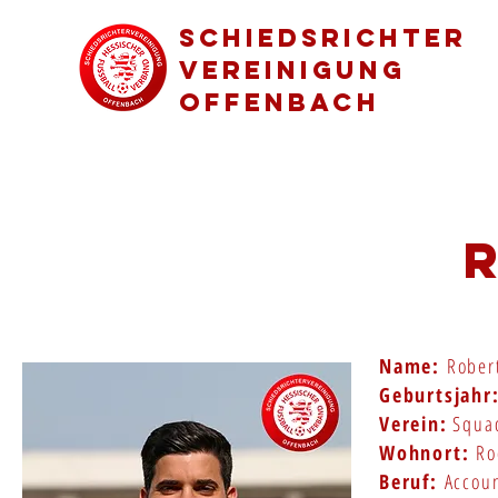
Schiedsrichter
vereinigung
Offenbach
Name:
Rober
Geburtsjahr
Verein:
Squad
Wohnort:
Ro
Beruf:
Accoun