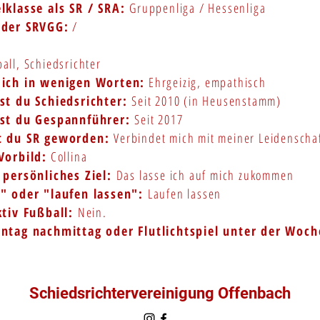
lklasse als SR / SRA:
Gruppenliga / Hessenliga
 der SRVGG:
/
all, Schiedsrichter
dich in wenigen Worten:
Ehrgeizig, empathisch
st du Schiedsrichter:
Seit 2010 (in Heusenstamm)
ist du Gespannführer:
Seit 2017
t du SR geworden:
Verbindet mich mit meiner Leidenschaf
Vorbild:
Collina
 persönliches Ziel:
Das lasse ich auf mich zukommen
e" oder "laufen lassen":
Laufen lassen
ktiv Fußball:
Nein.
ntag nachmittag oder Flutlichtspiel unter der Woch
Schiedsrichtervereinigung Offenbach