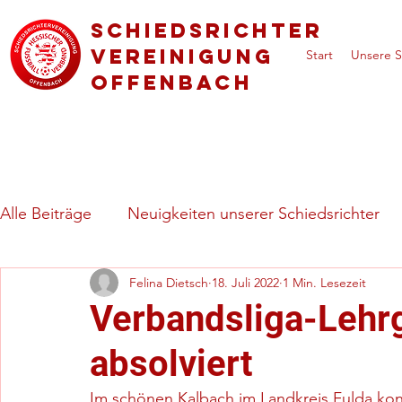
Schiedsrichter
vereinigung
Start
Unsere S
Offenbach
Alle Beiträge
Neuigkeiten unserer Schiedsrichter
Felina Dietsch
18. Juli 2022
1 Min. Lesezeit
Regeln & besondere Spielsituationen
Vorstell
Verbandsliga-Lehrg
absolviert
Im schönen Kalbach im Landkreis Fulda konnt