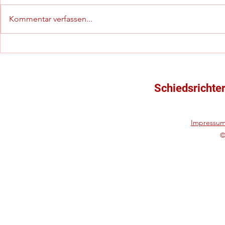
Kommentar verfassen...
Yannick Wehner schafft den
Gespannführ
"Winteraufstieg" in die
Talentkader
Gruppenliga!
Rückrundens
Schiedsrichte
Impressu
©