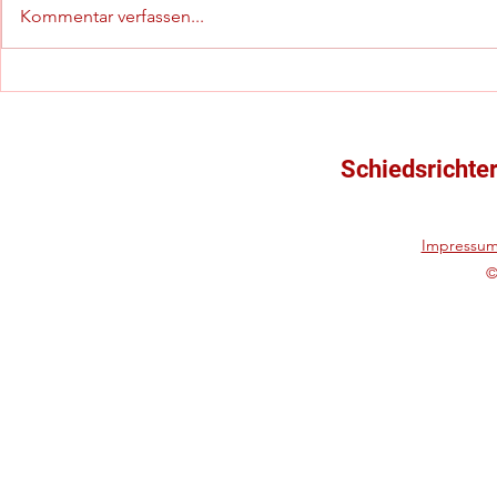
Kommentar verfassen...
Yannick Wehner schafft den
Gespannführ
"Winteraufstieg" in die
Talentkader
Gruppenliga!
Rückrundens
Schiedsrichte
Impressu
©