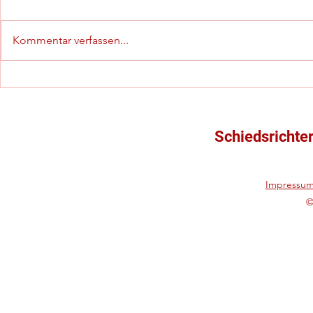
Kommentar verfassen...
C-Jugend-Kreispokalfinale
Starker vier
mit besonderem Highlight
(in)offiziel
Schiedsrich
Schiedsrichte
Impressu
©