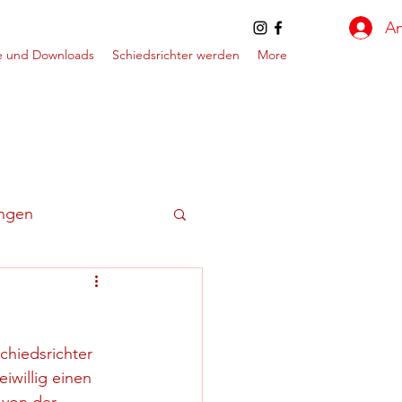
A
e und Downloads
Schiedsrichter werden
More
ungen
hiedsrichter 
eiwillig einen 