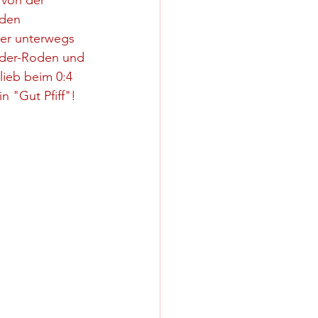
 von der 
 den 
ter unterwegs 
ieder-Roden und 
lieb beim 0:4 
 "Gut Pfiff"!