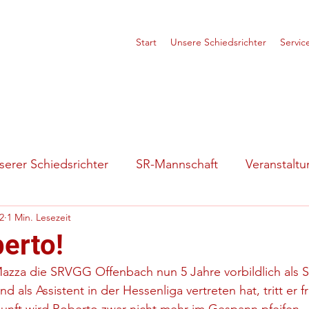
Start
Unsere Schiedsrichter
Servic
erer Schiedsrichter
SR-Mannschaft
Veranstalt
22
1 Min. Lesezeit
tuationen
Vorstellung
erto!
za die SRVGG Offenbach nun 5 Jahre vorbildlich als Sc
 als Assistent in der Hessenliga vertreten hat, tritt er fr