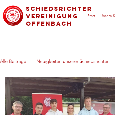
Schiedsrichter
vereinigung
Start
Unsere S
Offenbach
Alle Beiträge
Neuigkeiten unserer Schiedsrichter
Regeln & besondere Spielsituationen
Vorstell