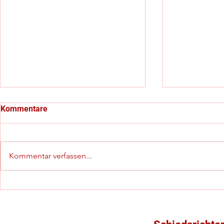
Kommentare
Kommentar verfassen...
C-Jugend-Kreispokalfinale
Starker vier
mit besonderem Highlight
(in)offiziel
Schiedsrich