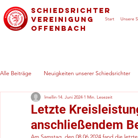
Schiedsrichter
vereinigung
Start
Unsere S
Offenbach
Alle Beiträge
Neuigkeiten unserer Schiedsrichter
lmellin
14. Juni 2024
1 Min. Lesezeit
Regeln & besondere Spielsituationen
Vorstell
Letzte Kreisleistu
anschließendem B
Am Samstag, den 08.06.2024 fand die letzte