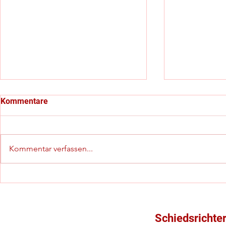
Kommentare
Kommentar verfassen...
Schiedsrichter-
C-Jugend-Kr
Neulingslehrgang startet im
mit besonde
September
Schiedsrichte