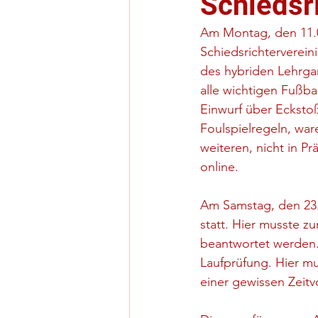
Schiedsr
Am Montag, den 11.0
Schiedsrichterverei
des hybriden Lehrga
alle wichtigen Fußbal
Einwurf über Ecksto
Foulspielregeln, war
weiteren, nicht in P
online.
Am Samstag, den 23.0
statt. Hier musste z
beantwortet werden. 
Laufprüfung. Hier m
einer gewissen Zeitv