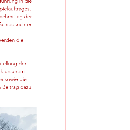
führung in die 
ielauftrages, 
Nachmittag der 
chiedsrichter 
werden die 
tellung der 
nk unserem 
e sowie die 
 Beitrag dazu 