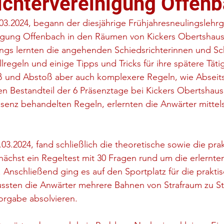
ichtervereinigung Offen
3.2024, begann der diesjährige Frühjahresneulingslehrg
nigung Offenbach in den Räumen von Kickers Obertshaus
ngs lernten die angehenden Schiedsrichterinnen und Sch
lregeln und einige Tipps und Tricks für ihre spätere Täti
ß und Abstoß aber auch komplexere Regeln, wie Abseits
en Bestandteil der 6 Präsenztage bei Kickers Obertshaus
räsenz behandelten Regeln, erlernten die Anwärter mittel
3.2024, fand schließlich die theoretische sowie die pra
unächst ein Regeltest mit 30 Fragen rund um die erlernte
Anschließend ging es auf den Sportplatz für die praktis
ussten die Anwärter mehrere Bahnen von Strafraum zu St
orgabe absolvieren.