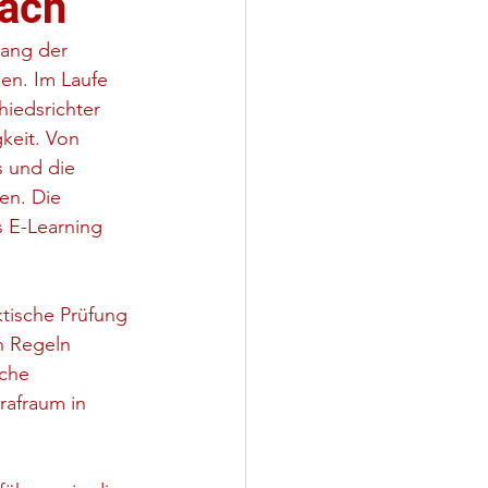
bach
ang der 
en. Im Laufe 
iedsrichter 
gkeit. Von 
 und die 
en. Die 
s E-Learning 
ktische Prüfung 
n Regeln 
che 
rafraum in 