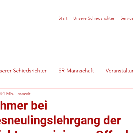
Start
Unsere Schiedsrichter
Servic
erer Schiedsrichter
SR-Mannschaft
Veranstalt
4
1 Min. Lesezeit
tuationen
Vorstellung
ehmer bei
esneulingslehrgang der