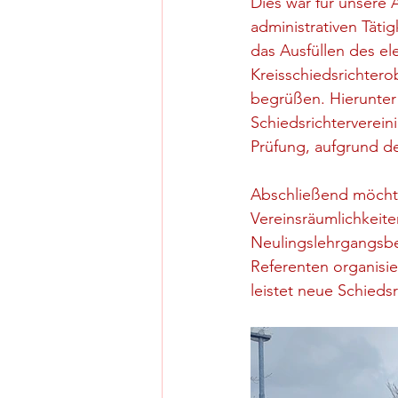
Dies war für unsere 
administrativen Täti
das Ausfüllen des el
Kreisschiedsrichtero
begrüßen. Hierunter
Schiedsrichterverei
Prüfung, aufgrund d
Abschließend möchten
Vereinsräumlichkeit
Neulingslehrgangsbe
Referenten organisie
leistet neue Schiedsr