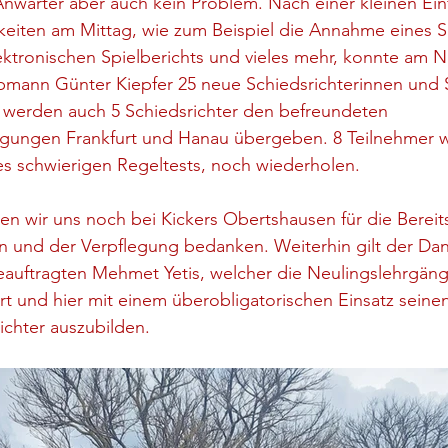
Anwärter aber auch kein Problem. Nach einer kleinen Ein
gkeiten am Mittag, wie zum Beispiel die Annahme eines Sp
ektronischen Spielberichts und vieles mehr, konnte am 
bmann Günter Kiepfer 25 neue Schiedsrichterinnen und S
 werden auch 5 Schiedsrichter den befreundeten 
nigungen Frankfurt und Hanau übergeben. 8 Teilnehmer 
es schwierigen Regeltests, noch wiederholen.
 wir uns noch bei Kickers Obertshausen für die Bereits
en und der Verpflegung bedanken. Weiterhin gilt der Da
auftragten Mehmet Yetis, welcher die Neulingslehrgäng
rt und hier mit einem überobligatorischen Einsatz seinen
ichter auszubilden.